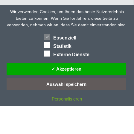
C
CD 135
Wir verwenden Cookies, um Ihnen das beste Nutzererlebnis
CD 150
bieten zu können. Wenn Sie fortfahren, diese Seite zu
TWITTER
FACEBOOK
CD 150 ultra
verwenden, nehmen wir an, dass Sie damit einverstanden sind.
CD 160
GOOGLE+
CD 300
Essenziell
HÄNDLERSUCHE
TEILEN
CD 40
Statistik
CD 40/E
Externe Dienste
CD 70/E
CD 77
✓ Akzeptieren
CD 78
CD-Profile
Auswahl speichern
CE-Kennzeichung
Personalisieren
D
Dachneigung
Dämmstoff
Dauerentriegelung
Deckenlauftor
Deckenlauftore