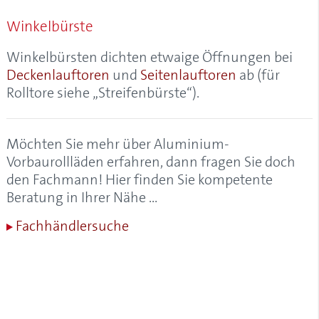
Alulux-Cleaner
Winkelbürste
Aluminium
Aluminium-Garagentore
Winkelbürsten
dichten etwaige Öffnungen bei
Aluminium-Kastenrolltore
Deckenlauftoren
und
Seitenlauftoren
ab (für
Aluminium-Profil, Aluprofil
Rolltore siehe „Streifenbürste“).
Aluminium-Rollladen
Aluminium-Vorbaurollladen
Aluminiumgaragen
Möchten Sie mehr über Aluminium-
Aluminiumrollladen
Vorbaurollläden erfahren, dann fragen Sie doch
Anfangsstab
den Fachmann! Hier finden Sie kompetente
Anrollsystem
Beratung in Ihrer Nähe …
Anschlagstopfen
Fachhändlersuche
Anschlussblech
Antriebskopf
Antriebsschiene
Antriebsschienenabstand
AÖS (Anti-Öffnungs-Sperre)