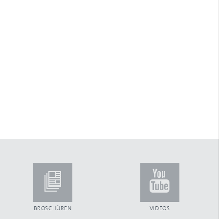
Arretierstück
Arretierung
ARTec Raffstoren
Aufhängefeder
Aufsatzkastensystem
Aufschraubgurtwickler
Außenjalousien
Automatiktore
B
Ballendurchmesser
Bautiefe
Beckhoff
Benny-Steuerung
Betätigungsfrequenz
Blende aus Aluminium
Blendenkasten
Blendkappe
Blendkappensystem
BROSCHÜREN
VIDEOS
Bürsteneinlage