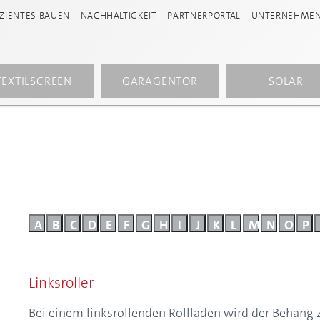
IZIENTES BAUEN
NACHHALTIGKEIT
PARTNERPORTAL
UNTERNEHME
TEXTILSCREEN
GARAGENTOR
SOLAR
A
B
C
D
E
F
G
H
I
J
K
L
M
N
O
P
Linksroller
Bei einem linksrollenden Rollladen wird der Behang