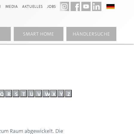
N
MEDIA
AKTUELLES
JOBS
SMART HOME
HÄNDLERSUCHE
Q
R
S
T
U
V
W
X
Y
Z
 zum Raum abgewickelt. Die