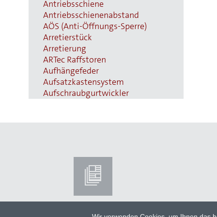
Antriebsschiene
Antriebsschienenabstand
AÖS (Anti-Öffnungs-Sperre)
Arretierstück
Arretierung
ARTec Raffstoren
Aufhängefeder
Aufsatzkastensystem
Aufschraubgurtwickler
Außenjalousien
Automatiktore
B
Ballendurchmesser
Bautiefe
Beckhoff
Benny-Steuerung
Betätigungsfrequenz
Blende aus Aluminium
Blendenkasten
Blendkappe
Wir verwenden Cookies, um Ihnen das be