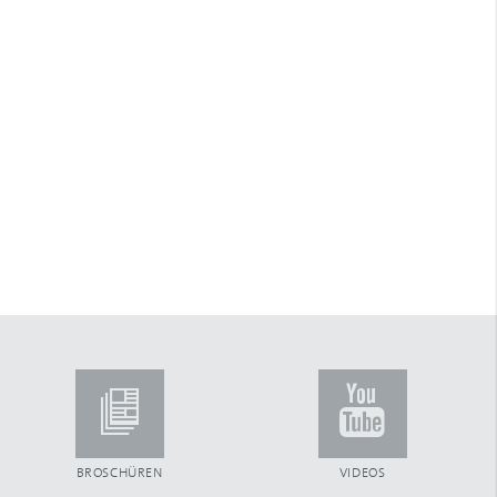
Arretierstück
Arretierung
ARTec Raffstoren
Aufhängefeder
Aufsatzkastensystem
Aufschraubgurtwickler
Außenjalousien
Automatiktore
B
Ballendurchmesser
Bautiefe
Beckhoff
Benny-Steuerung
Betätigungsfrequenz
Blende aus Aluminium
Blendenkasten
Blendkappe
Blendkappensystem
BROSCHÜREN
VIDEOS
Bürsteneinlage