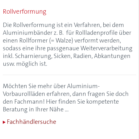
Alulux-Cleaner
Rollverformung
Aluminium
Aluminium-Garagentore
Die
Rollverformung
ist ein Verfahren, bei dem
Aluminium-Kastenrolltore
Aluminiumbänder z. B. für Rollladenprofile über
Aluminium-Profil, Aluprofil
einen Rollformer (= Walze) verformt werden,
Aluminium-Rollladen
sodass eine ihre passgenaue Weiterverarbeitung
Aluminium-Vorbaurollladen
inkl. Scharnierung, Sicken, Radien, Abkantungen
Aluminiumgaragen
usw. möglich ist.
Aluminiumrollladen
Anfangsstab
Anrollsystem
Möchten Sie mehr über Aluminium-
Anschlagstopfen
Vorbaurollläden erfahren, dann fragen Sie doch
Anschlussblech
den Fachmann! Hier finden Sie kompetente
Antriebskopf
Beratung in Ihrer Nähe …
Antriebsschiene
Fachhändlersuche
Antriebsschienenabstand
AÖS (Anti-Öffnungs-Sperre)