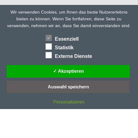
C
CD 135
Wir verwenden Cookies, um Ihnen das beste Nutzererlebnis
CD 150
bieten zu können. Wenn Sie fortfahren, diese Seite zu
TWITTER
FACEBOOK
CD 150 ultra
verwenden, nehmen wir an, dass Sie damit einverstanden sind.
CD 160
GOOGLE+
CD 300
Essenziell
HÄNDLERSUCHE
TEILEN
CD 40
Statistik
CD 40/E
Externe Dienste
CD 70/E
CD 77
✓ Akzeptieren
CD 78
CD-Profile
Auswahl speichern
CE-Kennzeichung
Personalisieren
D
Dachneigung
Dämmstoff
Dauerentriegelung
Deckenlauftor
Deckenlauftore