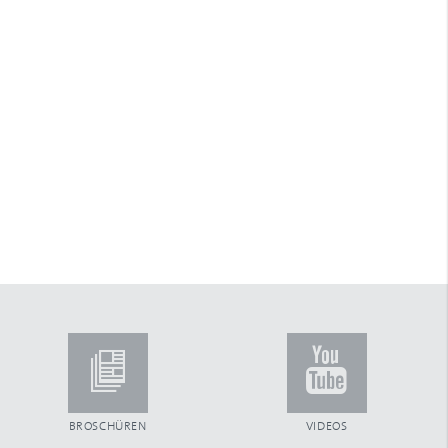
Arretierstück
Arretierung
ARTec Raffstoren
Aufhängefeder
Aufsatzkastensystem
Aufschraubgurtwickler
Außenjalousien
Automatiktore
B
Ballendurchmesser
Bautiefe
Beckhoff
Benny-Steuerung
Betätigungsfrequenz
Blende aus Aluminium
Blendenkasten
Blendkappe
Blendkappensystem
BROSCHÜREN
VIDEOS
Bürsteneinlage