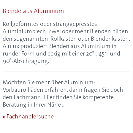
Alulux-Cleaner
Blende aus Aluminium
Aluminium
Aluminium-Garagentore
Rollgeformtes oder stranggepresstes
Aluminium-Kastenrolltore
Aluminiumblech. Zwei oder mehr Blenden bilden
Aluminium-Profil, Aluprofil
den sogenannten Rollkasten oder Blendenkasten.
Aluminium-Rollladen
Alulux produziert
Blenden
aus Aluminium in
Aluminium-Vorbaurollladen
runder Form und eckig mit einer 20°-, 45°- und
Aluminiumgaragen
90°-Abschrägung.
Aluminiumrollladen
Anfangsstab
Anrollsystem
Möchten Sie mehr über Aluminium-
Anschlagstopfen
Vorbaurollläden erfahren, dann fragen Sie doch
Anschlussblech
den Fachmann! Hier finden Sie kompetente
Antriebskopf
Beratung in Ihrer Nähe …
Antriebsschiene
Fachhändlersuche
Antriebsschienenabstand
AÖS (Anti-Öffnungs-Sperre)