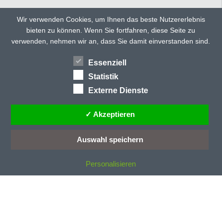
C
CD 135
Wir verwenden Cookies, um Ihnen das beste Nutzererlebnis
CD 150
bieten zu können. Wenn Sie fortfahren, diese Seite zu
TWITTER
FACEBOOK
CD 150 ultra
verwenden, nehmen wir an, dass Sie damit einverstanden sind.
CD 160
GOOGLE+
CD 300
Essenziell
HÄNDLERSUCHE
TEILEN
CD 40
Statistik
CD 40/E
Externe Dienste
CD 70/E
CD 77
✓ Akzeptieren
CD 78
CD-Profile
Auswahl speichern
CE-Kennzeichung
Personalisieren
D
Dachneigung
Dämmstoff
Dauerentriegelung
Deckenlauftor
Deckenlauftore