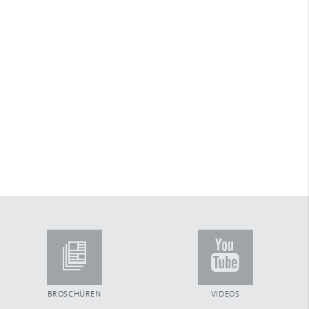
Arretierstück
Arretierung
ARTec Raffstoren
Aufhängefeder
Aufsatzkastensystem
Aufschraubgurtwickler
Außenjalousien
Automatiktore
B
Ballendurchmesser
Bautiefe
Beckhoff
Benny-Steuerung
Betätigungsfrequenz
Blende aus Aluminium
Blendenkasten
Blendkappe
Blendkappensystem
BROSCHÜREN
VIDEOS
Bürsteneinlage