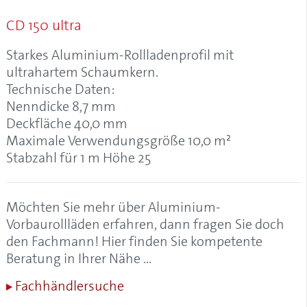
Alulux-Cleaner
CD 150 ultra
Aluminium
Aluminium-Garagentore
Starkes Aluminium-Rollladenprofil mit
Aluminium-Kastenrolltore
ultrahartem Schaumkern.
Aluminium-Profil, Aluprofil
Technische Daten:
Aluminium-Rollladen
Nenndicke 8,7 mm
Aluminium-Vorbaurollladen
Deckfläche 40,0 mm
Aluminiumgaragen
Maximale Verwendungsgröße 10,0 m²
Aluminiumrollladen
Stabzahl für 1 m Höhe 25
Anfangsstab
Anrollsystem
Anschlagstopfen
Möchten Sie mehr über Aluminium-
Anschlussblech
Vorbaurollläden erfahren, dann fragen Sie doch
Antriebskopf
den Fachmann! Hier finden Sie kompetente
Antriebsschiene
Beratung in Ihrer Nähe …
Antriebsschienenabstand
Fachhändlersuche
AÖS (Anti-Öffnungs-Sperre)