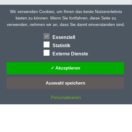
C
CD 135
Wir verwenden Cookies, um Ihnen das beste Nutzererlebnis
CD 150
bieten zu können. Wenn Sie fortfahren, diese Seite zu
TWITTER
FACEBOOK
CD 150 ultra
verwenden, nehmen wir an, dass Sie damit einverstanden sind.
CD 160
GOOGLE+
CD 300
Essenziell
HÄNDLERSUCHE
TEILEN
CD 40
Statistik
CD 40/E
Externe Dienste
CD 70/E
CD 77
✓ Akzeptieren
CD 78
CD-Profile
Auswahl speichern
CE-Kennzeichung
Personalisieren
D
Dachneigung
Dämmstoff
Dauerentriegelung
Deckenlauftor
Deckenlauftore