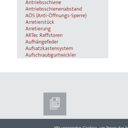
Antriebsschiene
Antriebsschienenabstand
AÖS (Anti-Öffnungs-Sperre)
Arretierstück
Arretierung
ARTec Raffstoren
Aufhängefeder
Aufsatzkastensystem
Aufschraubgurtwickler
Außenjalousien
Automatiktore
B
Ballendurchmesser
Bautiefe
Beckhoff
Benny-Steuerung
Betätigungsfrequenz
Blende aus Aluminium
Blendenkasten
Blendkappe
Wir verwenden Cookies, um Ihnen das be