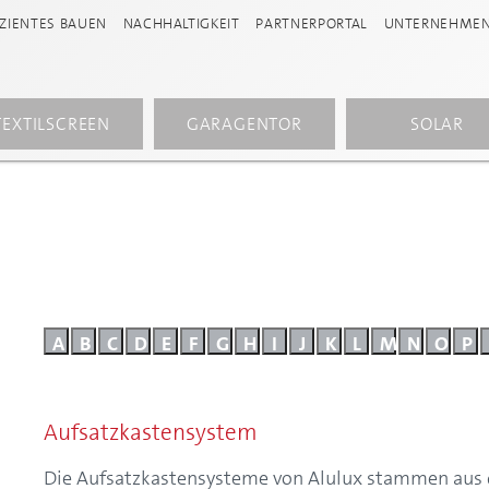
IZIENTES BAUEN
NACHHALTIGKEIT
PARTNERPORTAL
UNTERNEHME
TEXTILSCREEN
GARAGENTOR
SOLAR
A
B
C
D
E
F
G
H
I
J
K
L
M
N
O
P
Aufsatzkastensystem
Die Aufsatzkastensysteme von Alulux stammen aus d