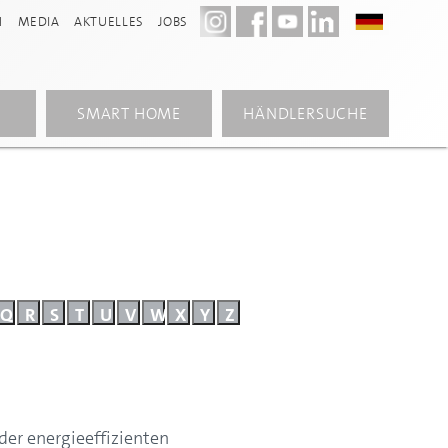
N
MEDIA
AKTUELLES
JOBS
SMART HOME
HÄNDLERSUCHE
Q
R
S
T
U
V
W
X
Y
Z
er energieeffizienten