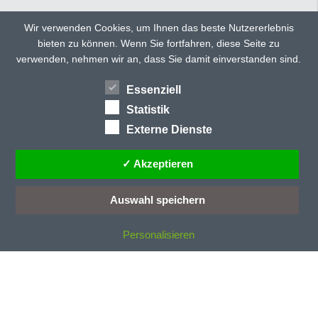
C
CD 135
Wir verwenden Cookies, um Ihnen das beste Nutzererlebnis
CD 150
bieten zu können. Wenn Sie fortfahren, diese Seite zu
TWITTER
FACEBOOK
CD 150 ultra
verwenden, nehmen wir an, dass Sie damit einverstanden sind.
CD 160
GOOGLE+
CD 300
Essenziell
HÄNDLERSUCHE
TEILEN
CD 40
Statistik
CD 40/E
Externe Dienste
CD 70/E
CD 77
✓ Akzeptieren
CD 78
CD-Profile
Auswahl speichern
CE-Kennzeichung
Personalisieren
D
Dachneigung
Dämmstoff
Dauerentriegelung
Deckenlauftor
Deckenlauftore