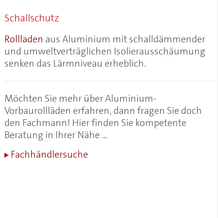
Alulux-Cleaner
Schallschutz
Aluminium
Aluminium-Garagentore
Rollladen
aus Aluminium mit schalldämmender
Aluminium-Kastenrolltore
und umweltverträglichen Isolierausschäumung
Aluminium-Profil, Aluprofil
senken das Lärmniveau erheblich.
Aluminium-Rollladen
Aluminium-Vorbaurollladen
Aluminiumgaragen
Möchten Sie mehr über Aluminium-
Aluminiumrollladen
Vorbaurollläden erfahren, dann fragen Sie doch
Anfangsstab
den Fachmann! Hier finden Sie kompetente
Anrollsystem
Beratung in Ihrer Nähe …
Anschlagstopfen
Fachhändlersuche
Anschlussblech
Antriebskopf
Antriebsschiene
Antriebsschienenabstand
AÖS (Anti-Öffnungs-Sperre)