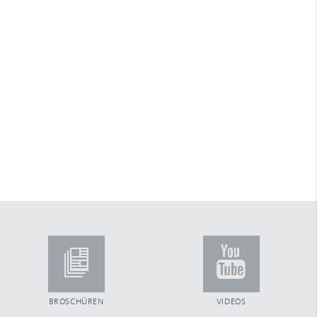
Arretierstück
Arretierung
ARTec Raffstoren
Aufhängefeder
Aufsatzkastensystem
Aufschraubgurtwickler
Außenjalousien
Automatiktore
B
Ballendurchmesser
Bautiefe
Beckhoff
Benny-Steuerung
Betätigungsfrequenz
Blende aus Aluminium
Blendenkasten
Blendkappe
Blendkappensystem
BROSCHÜREN
VIDEOS
Bürsteneinlage