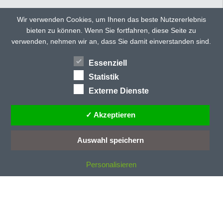
C
CD 135
Wir verwenden Cookies, um Ihnen das beste Nutzererlebnis
CD 150
bieten zu können. Wenn Sie fortfahren, diese Seite zu
TWITTER
FACEBOOK
CD 150 ultra
verwenden, nehmen wir an, dass Sie damit einverstanden sind.
CD 160
GOOGLE+
CD 300
Essenziell
HÄNDLERSUCHE
TEILEN
CD 40
Statistik
CD 40/E
Externe Dienste
CD 70/E
CD 77
✓ Akzeptieren
CD 78
CD-Profile
Auswahl speichern
CE-Kennzeichung
Personalisieren
D
Dachneigung
Dämmstoff
Dauerentriegelung
Deckenlauftor
Deckenlauftore