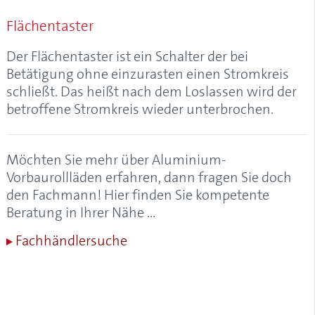
Alulux-Cleaner
Flächentaster
Aluminium
Aluminium-Garagentore
Der Flächentaster ist ein Schalter der bei
Aluminium-Kastenrolltore
Betätigung ohne einzurasten einen Stromkreis
Aluminium-Profil, Aluprofil
schließt. Das heißt nach dem Loslassen wird der
Aluminium-Rollladen
betroffene Stromkreis wieder unterbrochen.
Aluminium-Vorbaurollladen
Aluminiumgaragen
Aluminiumrollladen
Möchten Sie mehr über Aluminium-
Anfangsstab
Vorbaurollläden erfahren, dann fragen Sie doch
Anrollsystem
den Fachmann! Hier finden Sie kompetente
Anschlagstopfen
Beratung in Ihrer Nähe …
Anschlussblech
Fachhändlersuche
Antriebskopf
Antriebsschiene
Antriebsschienenabstand
AÖS (Anti-Öffnungs-Sperre)