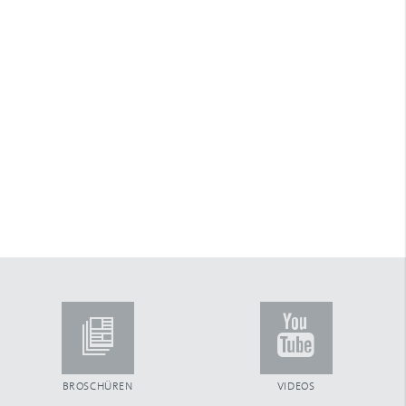
Arretierstück
Arretierung
ARTec Raffstoren
Aufhängefeder
Aufsatzkastensystem
Aufschraubgurtwickler
Außenjalousien
Automatiktore
B
Ballendurchmesser
Bautiefe
Beckhoff
Benny-Steuerung
Betätigungsfrequenz
Blende aus Aluminium
Blendenkasten
Blendkappe
Blendkappensystem
BROSCHÜREN
VIDEOS
Bürsteneinlage