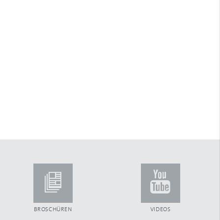
Arretierstück
Arretierung
ARTec Raffstoren
Aufhängefeder
Aufsatzkastensystem
Aufschraubgurtwickler
Außenjalousien
Automatiktore
B
Ballendurchmesser
Bautiefe
Beckhoff
Benny-Steuerung
Betätigungsfrequenz
Blende aus Aluminium
Blendenkasten
Blendkappe
Blendkappensystem
BROSCHÜREN
VIDEOS
Bürsteneinlage