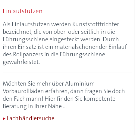
Alulux-Cleaner
Einlaufstutzen
Aluminium
Aluminium-Garagentore
Als Einlaufstutzen werden Kunststofftrichter
Aluminium-Kastenrolltore
bezeichnet, die von oben oder seitlich in die
Aluminium-Profil, Aluprofil
Führungsschiene eingesteckt werden. Durch
Aluminium-Rollladen
ihren Einsatz ist ein materialschonender Einlauf
Aluminium-Vorbaurollladen
des Rollpanzers in die Führungsschiene
Aluminiumgaragen
gewährleistet.
Aluminiumrollladen
Anfangsstab
Anrollsystem
Möchten Sie mehr über Aluminium-
Anschlagstopfen
Vorbaurollläden erfahren, dann fragen Sie doch
Anschlussblech
den Fachmann! Hier finden Sie kompetente
Antriebskopf
Beratung in Ihrer Nähe …
Antriebsschiene
Fachhändlersuche
Antriebsschienenabstand
AÖS (Anti-Öffnungs-Sperre)