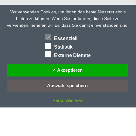
C
CD 135
Wir verwenden Cookies, um Ihnen das beste Nutzererlebnis
CD 150
bieten zu können. Wenn Sie fortfahren, diese Seite zu
TWITTER
FACEBOOK
CD 150 ultra
verwenden, nehmen wir an, dass Sie damit einverstanden sind.
CD 160
GOOGLE+
CD 300
Essenziell
HÄNDLERSUCHE
TEILEN
CD 40
Statistik
CD 40/E
Externe Dienste
CD 70/E
CD 77
✓ Akzeptieren
CD 78
CD-Profile
Auswahl speichern
CE-Kennzeichung
Personalisieren
D
Dachneigung
Dämmstoff
Dauerentriegelung
Deckenlauftor
Deckenlauftore