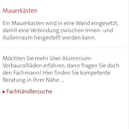
Alulux-Cleaner
Mauerkästen
Aluminium
Aluminium-Garagentore
Ein
Mauerkasten
wird in eine Wand eingesetzt,
Aluminium-Kastenrolltore
damit eine Verbindung zwischen Innen- und
Aluminium-Profil, Aluprofil
Außenraum hergestellt werden kann.
Aluminium-Rollladen
Aluminium-Vorbaurollladen
Aluminiumgaragen
Möchten Sie mehr über Aluminium-
Aluminiumrollladen
Vorbaurollläden erfahren, dann fragen Sie doch
Anfangsstab
den Fachmann! Hier finden Sie kompetente
Anrollsystem
Beratung in Ihrer Nähe …
Anschlagstopfen
Fachhändlersuche
Anschlussblech
Antriebskopf
Antriebsschiene
Antriebsschienenabstand
AÖS (Anti-Öffnungs-Sperre)