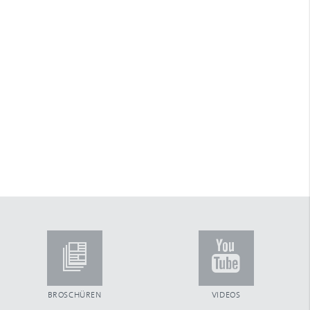
Arretierstück
Arretierung
ARTec Raffstoren
Aufhängefeder
Aufsatzkastensystem
Aufschraubgurtwickler
Außenjalousien
Automatiktore
B
Ballendurchmesser
Bautiefe
Beckhoff
Benny-Steuerung
Betätigungsfrequenz
Blende aus Aluminium
Blendenkasten
Blendkappe
Blendkappensystem
BROSCHÜREN
VIDEOS
Bürsteneinlage