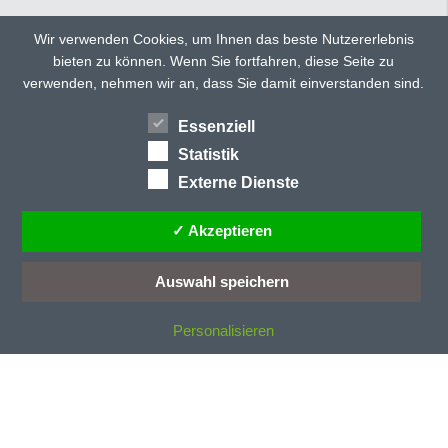
C
CD 135
Wir verwenden Cookies, um Ihnen das beste Nutzererlebnis
CD 150
bieten zu können. Wenn Sie fortfahren, diese Seite zu
TWITTER
FACEBOOK
CD 150 ultra
verwenden, nehmen wir an, dass Sie damit einverstanden sind.
CD 160
GOOGLE+
CD 300
Essenziell
HÄNDLERSUCHE
TEILEN
CD 40
Statistik
CD 40/E
Externe Dienste
CD 70/E
CD 77
✓ Akzeptieren
CD 78
CD-Profile
Auswahl speichern
CE-Kennzeichung
Personalisieren
D
Dachneigung
Dämmstoff
Dauerentriegelung
Deckenlauftor
Deckenlauftore