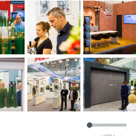
1
VON 3