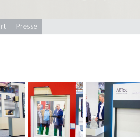
rt
Presse