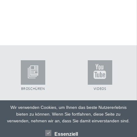
BROSCHÜREN
VIDEOS
Wir verwenden Cookies, um Ihnen das beste Nutzererlebnis
bieten zu können. Wenn Sie fortfahren, diese Seite zu
TWITTER
FACEBOOK
verwenden, nehmen wir an, dass Sie damit einverstanden sind.
GOOGLE+
Essenziell
HÄNDLERSUCHE
TEILEN