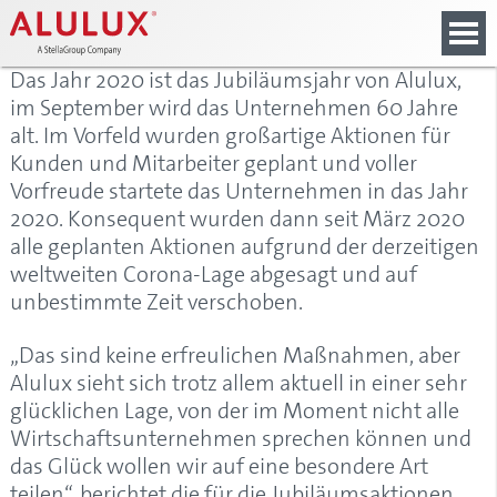
main
springen
springen
springen
content
Das Jahr 2020 ist das Jubiläumsjahr von Alulux,
im September wird das Unternehmen 60 Jahre
alt. Im Vorfeld wurden großartige Aktionen für
Kunden und Mitarbeiter geplant und voller
Vorfreude startete das Unternehmen in das Jahr
2020. Konsequent wurden dann seit März 2020
alle geplanten Aktionen aufgrund der derzeitigen
weltweiten Corona-Lage abgesagt und auf
unbestimmte Zeit verschoben.
„Das sind keine erfreulichen Maßnahmen, aber
Alulux sieht sich trotz allem aktuell in einer sehr
glücklichen Lage, von der im Moment nicht alle
Wirtschaftsunternehmen sprechen können und
das Glück wollen wir auf eine besondere Art
teilen“, berichtet die für die Jubiläumsaktionen