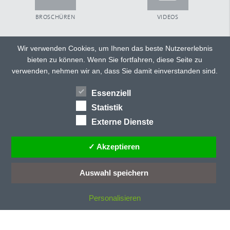
BROSCHÜREN
VIDEOS
Wir verwenden Cookies, um Ihnen das beste Nutzererlebnis
bieten zu können. Wenn Sie fortfahren, diese Seite zu
TWITTER
FACEBOOK
verwenden, nehmen wir an, dass Sie damit einverstanden sind.
GOOGLE+
Essenziell
HÄNDLERSUCHE
TEILEN
Statistik
Externe Dienste
✓ Akzeptieren
Auswahl speichern
Personalisieren