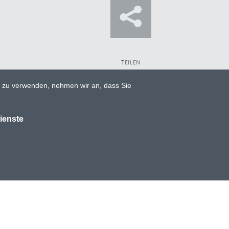
TEILEN
e zu verwenden, nehmen wir an, dass Sie
TWITTER
FACEBOOK
ienste
GOOGLE+
© Alulux GmbH 2026