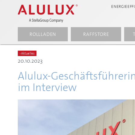
main
springen
springen
springen
ENERGIEEFF
content
ROLLLADEN
RAFFSTORE
› Aktuelles
20.10.2023
Alulux-Geschäftsführerin
im Interview