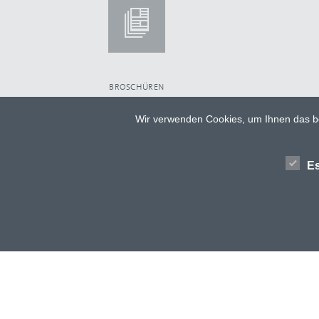
BROSCHÜREN
Wir verwenden Cookies, um Ihnen das be
ARCHITEKTEN
NACHHALTIGKEIT
Es
GLOSSAR
AGB
DATENSCHUTZ